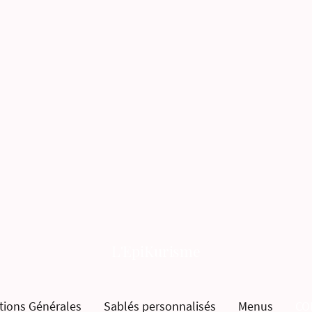
L'EpiKurisme
tions Générales
Sablés personnalisés
Menus
CO