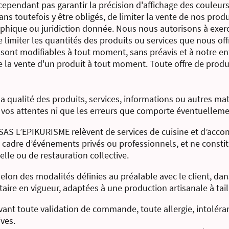
pendant pas garantir la précision d'affichage des couleurs 
ans toutefois y être obligés, de limiter la vente de nos prod
phique ou juridiction donnée. Nous nous autorisons à exerce
 limiter les quantités des produits ou services que nous off
on sont modifiables à tout moment, sans préavis et à notre e
e la vente d'un produit à tout moment. Toute offre de produit
a qualité des produits, services, informations ou autres ma
vos attentes ni que les erreurs que comporte éventuellemen
SAS L’EPIKURISME relèvent de services de cuisine et d’acco
 cadre d’événements privés ou professionnels, et ne constit
elle ou de restauration collective.
selon des modalités définies au préalable avec le client, da
taire en vigueur, adaptées à une production artisanale à tai
 avant toute validation de commande, toute allergie, intolér
ves.