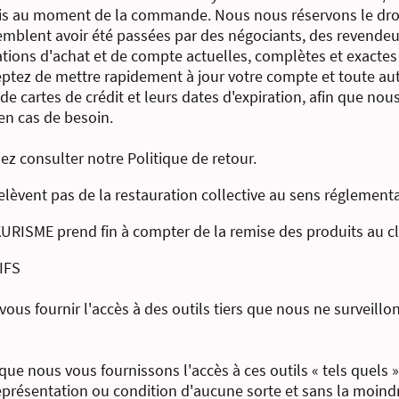
 au moment de la commande. Nous nous réservons le droit d
blent avoir été passées par des négociants, des revendeur
tions d'achat et de compte actuelles, complètes et exactes
ptez de mettre rapidement à jour votre compte et toute aut
e cartes de crédit et leurs dates d'expiration, afin que nous
en cas de besoin.
lez consulter notre Politique de retour.
lèvent pas de la restauration collective au sens réglementa
KURISME prend fin à compter de la remise des produits au cl
IFS
us fournir l'accès à des outils tiers que nous ne surveillo
ue nous vous fournissons l'accès à ces outils « tels quels »
 représentation ou condition d'aucune sorte et sans la moin