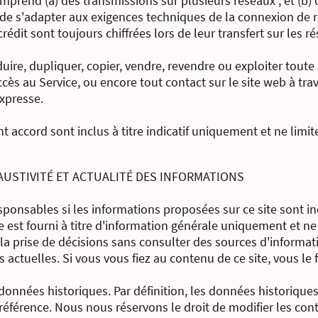
omprend (a) des transmissions sur plusieurs réseaux ; et (b
 de s'adapter aux exigences techniques de la connexion de r
rédit sont toujours chiffrées lors de leur transfert sur les r
ire, dupliquer, copier, vendre, revendre ou exploiter toute 
ccès au Service, ou encore tout contact sur le site web à trav
expresse.
ent accord sont inclus à titre indicatif uniquement et ne limit
HAUSTIVITÉ ET ACTUALITÉ DES INFORMATIONS
sponsables si les informations proposées sur ce site sont i
 est fourni à titre d'information générale uniquement et ne
la prise de décisions sans consulter des sources d'informat
actuelles. Si vous vous fiez au contenu de ce site, vous le f
 données historiques. Par définition, les données historiques
référence. Nous nous réservons le droit de modifier les con