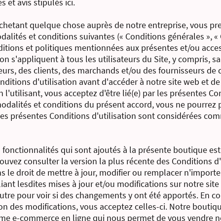
 et avis stipulés ici.
 achetant quelque chose auprès de notre entreprise, vous pren
odalités et conditions suivantes (« Conditions générales », « C
ditions et politiques mentionnées aux présentes et/ou acces
on s'appliquent à tous les utilisateurs du Site, y compris, san
seurs, des clients, des marchands et/ou des fournisseurs de c
itions d'utilisation avant d'accéder à notre site web et de 
l'utilisant, vous acceptez d'être lié(e) par les présentes Con
modalités et conditions du présent accord, vous ne pourrez 
i les présentes Conditions d'utilisation sont considérées co
fonctionnalités qui sont ajoutés à la présente boutique est
pouvez consulter la version la plus récente des Conditions d
 le droit de mettre à jour, modifier ou remplacer n'importe
liant lesdites mises à jour et/ou modifications sur notre sit
autre pour voir si des changements y ont été apportés. En c
tion des modifications, vous acceptez celles-ci. Notre bouti
orme e-commerce en ligne qui nous permet de vous vendre no